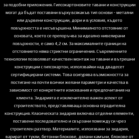
за подобни приложения. Гипсокартоновите тавани и конструкции
могат да бъдат поставяни върху всякакъв тип основи - метални
или дървени конструкции, дори и в условия, където
повърхността е несъвършена. Минималното отстояние от
основата, което се препоръчва за идеално нивелирани
повърхности, е само 4,2 см. За максималните граници на
отстоянието няма стриктни ограничения. Съвременните
технологии позволяват качествен монтаж на тавани и вътрешни
конструкции с гипсокартон, използвайки над двадесет
сертифицирани системи. Това осигурява възможността за
постигане на почти всички желани параметри и качества в
зависимост от конкретните изисквания и предпочитания на
клиента. Зидарията е изключително важен аспект от
строителството, представляваща основна оградителна
конструкция. Класическата зидария включва отделни елементи,
поставени последователно и свързани помежду си чрез
строителен разтвор. Материалите, използвани за зидария,
варират от тухли, бетонни блокове, дялани камъни, блокове от