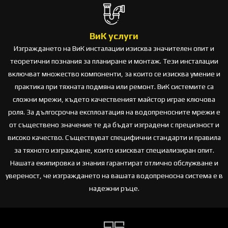
ВиК услуги
Изграждането на ВиК инсталации изисква значителен опит и
теоретични познания за планиране и монтаж. Тези инсталации
включват множество компоненти, за които се изисква умение и
практика при тяхната подмяна или ремонт. ВиК системите са
сложни мрежи, където качественият майстор играе ключова
роля. За дългосрочна експлоатация на водопреносните мрежи е
от съществено значение те да бъдат изградени с прецизност и
високо качество. Съществуват специфични стандарти и правила
за тяхното изграждане, които изискват специализиран опит.
Нашата екипировка и знания гарантират отлично обслужване и
увереност, че изграждането на вашата водопреносна система е в
надежни ръце.