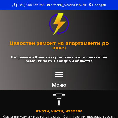
[+359] 988 356 268
eltehnik_plovdiv@abv.bg
Пловдив
Цялостен ремонт на апартаменти до
ключ
Вътрешни и Външни строителни и довършителни
ремонти за гр. Пловдив и областта
Меню
Кърти, чисти, извозва
Къртачни услуги - къртене на стари бани, плочки, прозорци врати.