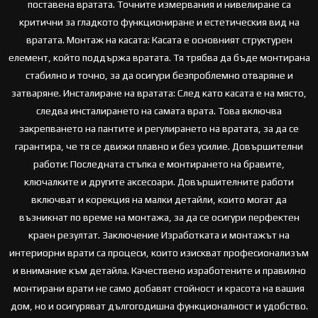
поставена вратата. Точните измервания и нивелиране са
критични за гладкото функциониране и естетическия вид на
вратата. Монтаж на касата: Касата е основният структурен
елемент, който поддържа вратата. Тя трябва да бъде монтирана
стабилно и точно, за да осигури безпроблемно отваряне и
затваряне. Инсталиране на вратата: След като касата е на място,
следва инсталирането на самата врата. Това включва
закрепването на пантите и регулирането на вратата, за да се
гарантира, че тя се движи плавно и без усилие. Довършителни
работи: Последната стъпка е монтирането на бравите,
ключалките и другите аксесоари. Довършителните работи
включват и корекция на малки детайли, които могат да
възникнат по време на монтажа, за да се осигури перфектен
краен резултат. Заключение Изработката и монтажът на
интериорни врати са процеси, които изискват професионализъм
и внимание към детайла. Качествено изработените и правилно
монтирани врати не само добавят стойност и красота на вашия
дом, но и осигуряват дългогодишна функционалност и удобство.