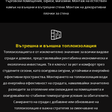
търговски помещения, офиси, магазини. Монтаж на естествен
камък на външни и вътрешни стени. Монтаж на декоративни
плочки за стена
Вътрешна и външна топлоизолация
Топлоизолацията е от изключително значение за всички видове
сгради и домове, представлявайки рентабилна икономическа и
екологична инвестиция. Тя е ключът за уют и комфорт през
студените сезони, като осигурява сигурни, устойчиви и енергийно
ефективни пространства. Монтирането на топлоизолация води
до енергийна ефективност на сградата, намалявайки значително
разходите за отопление или охлаждане на помещенията и
осигурявайки по-стабилни температурни условия за обитателите.
Санирането на сгради с добавяне или обновяване на
топлоизолация е важна стратегия за смекчаване на