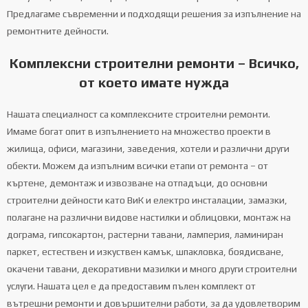
Предлагаме съвременни и подходящи решения за изпълнение на
ремонтните дейности.
Комплексни строителни ремонти – Всичко,
от което имате нужда
Нашата специалност са комплексните строителни ремонти.
Имаме богат опит в изпълнението на множество проекти в
жилища, офиси, магазини, заведения, хотели и различни други
обекти. Можем да изпълним всички етапи от ремонта – от
къртене, демонтаж и извозване на отпадъци, до основни
строителни дейности като ВиК и електро инсталации, замазки,
полагане на различни видове настилки и облицовки, монтаж на
дограма, гипсокартон, растерни тавани, ламперия, ламиниран
паркет, естествен и изкуствен камък, шпакловка, боядисване,
окачени тавани, декоративни мазилки и много други строителни
услуги. Нашата цел е да предоставим пълен комплект от
вътрешни ремонти и довършителни работи, за да удовлетворим