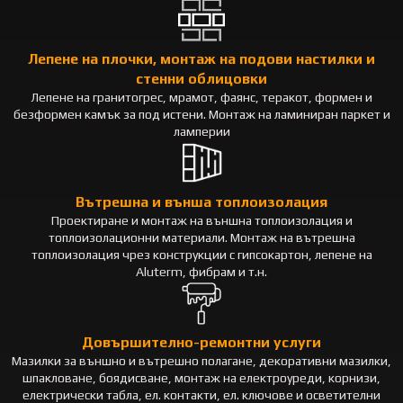
Лепене на плочки, монтаж на подови настилки и
стенни облицовки
Лепене на гранитогрес, мрамот, фаянс, теракот, формен и
безформен камък за под истени. Монтаж на ламиниран паркет и
ламперии
Вътрешна и външа топлоизолация
Проектиране и монтаж на външна топлоизолация и
топлоизолационни материали. Монтаж на вътрешна
топлоизолация чрез конструкции с гипсокартон, лепене на
Aluterm, фибрам и т.н.
Довършително-ремонтни услуги
Мазилки за външно и вътрешно полагане, декоративни мазилки,
шпакловане, боядисване, монтаж на електроуреди, корнизи,
електрически табла, ел. контакти, ел. ключове и осветителни