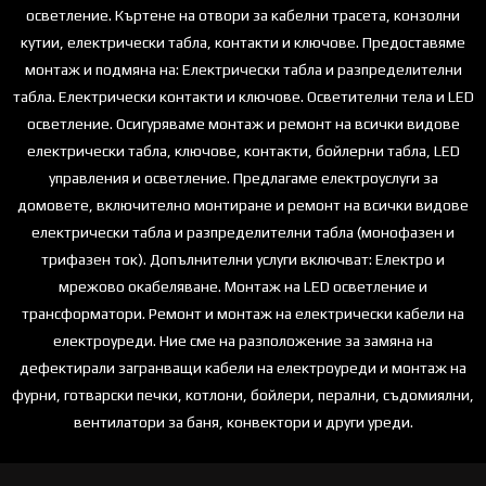
осветление. Къртене на отвори за кабелни трасета, конзолни
кутии, електрически табла, контакти и ключове. Предоставяме
монтаж и подмяна на: Електрически табла и разпределителни
табла. Електрически контакти и ключове. Осветителни тела и LED
осветление. Осигуряваме монтаж и ремонт на всички видове
електрически табла, ключове, контакти, бойлерни табла, LED
управления и осветление. Предлагаме електроуслуги за
домовете, включително монтиране и ремонт на всички видове
електрически табла и разпределителни табла (монофазен и
трифазен ток). Допълнителни услуги включват: Електро и
мрежово окабеляване. Монтаж на LED осветление и
трансформатори. Ремонт и монтаж на електрически кабели на
електроуреди. Ние сме на разположение за замяна на
дефектирали загранващи кабели на електроуреди и монтаж на
фурни, готварски печки, котлони, бойлери, перални, съдомиялни,
вентилатори за баня, конвектори и други уреди.