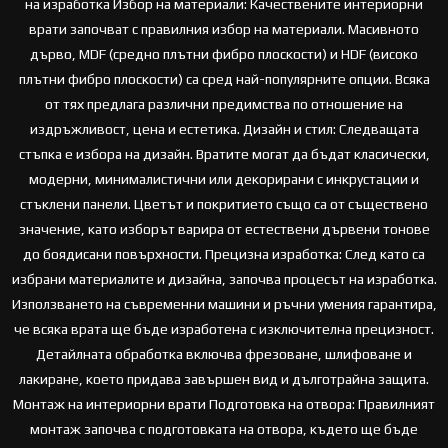
на изработка Избор на материали: Качествените интериорни
врати започват с правилния избор на материали. Масивното
дърво, MDF (средно плътни фибро плоскости) и HDF (високо
плътни фибро плоскости) са сред най-популярните опции. Всяка
от тях предлага различни предимства по отношение на
издръжливост, цена и естетика. Дизайн и стил: Следващата
стъпка е избора на дизайн. Вратите могат да бъдат класически,
модерни, минималистични или декорирани с инкрустации и
стъклени панели. Цветът и покритието също са от съществено
значение, като изборът варира от естествени дървени тонове
до боядисани повърхности. Прецизна изработка: След като са
избрани материалите и дизайна, започва процесът на изработка.
Използването на съвременни машини и ръчни умения гарантира,
че всяка врата ще бъде изработена с изключителна прецизност.
Детайлната обработка включва фрезоване, шлифоване и
лакиране, което придава завършен вид и дълготрайна защита.
Монтаж на интериорни врати Подготовка на отвора: Правилният
монтаж започва с подготовката на отвора, където ще бъде