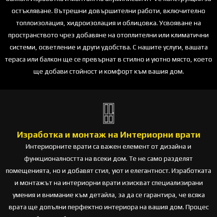
остъкляване. Вътрешни довършителни работи, включително
топлоизолация, хидроизолация и облицовка. Усвояване на
пространството чрез добавяне на отоплителни или климатични
системи, осветление и други удобства. С нашите услуги, вашата
тераса или балкон ще се превърнат в стилно и уютно място, което
ще добави стойност и комфорт към вашия дом.
Изработка и монтаж на Интериорни врати
Интериорните врати са важен елемент от дизайна и
функционалността на всеки дом. Те не само разделят
помещенията, но и добавят стил, уют и елегантност. Изработката
и монтажът на интериорни врати изискват специализирани
умения и внимание към детайла, за да се гарантира, че всяка
врата ще допълни перфектно интериора на вашия дом. Процес