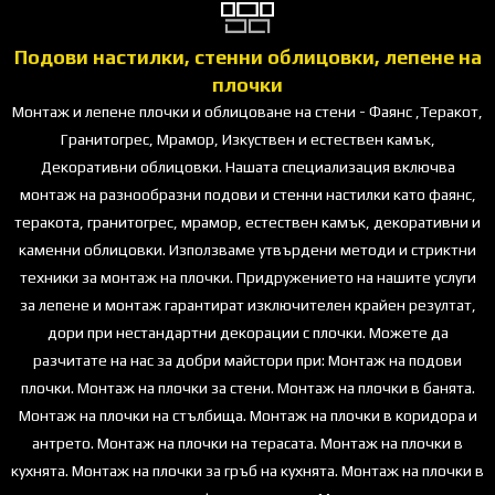
Подови настилки, стенни облицовки, лепене на
плочки
Монтаж и лепене плочки и облицоване на стени - Фаянс ,Теракот,
Гранитогрес, Мрамор, Изкуствен и естествен камък,
Декоративни облицовки. Нашата специализация включва
монтаж на разнообразни подови и стенни настилки като фаянс,
теракота, гранитогрес, мрамор, естествен камък, декоративни и
каменни облицовки. Използваме утвърдени методи и стриктни
техники за монтаж на плочки. Придружението на нашите услуги
за лепене и монтаж гарантират изключителен крайен резултат,
дори при нестандартни декорации с плочки. Можете да
разчитате на нас за добри майстори при: Монтаж на подови
плочки. Монтаж на плочки за стени. Монтаж на плочки в банята.
Монтаж на плочки на стълбища. Монтаж на плочки в коридора и
антрето. Монтаж на плочки на терасата. Монтаж на плочки в
кухнята. Монтаж на плочки за гръб на кухнята. Монтаж на плочки в