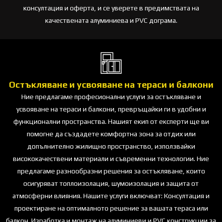
консултация и оферта, и се уверете в предимствата на
качествената алуминиева и PVC дограма.
Остъкляване и усвояване на тераси и балкони
Ние предлагаме професионални услуги за остъкляване и
усвояване на тераси и балкони, превръщайки ги в удобни и
функционални пространства. Нашият екип от експерти ще ви
помогне да създадете комфортна зона за отдих или
допълнително жилищно пространство, използвайки
висококачествени материали и съвременни технологии. Ние
предлагаме разнообразни решения за остъкляване, които
осигуряват топлоизолация, шумоизолация и защита от
атмосферни влияния. Нашите услуги включват: Консултация и
проектиране на оптималното решение за вашата тераса или
балкон. Изработка и монтаж на алуминиеви и PVC конструкции за