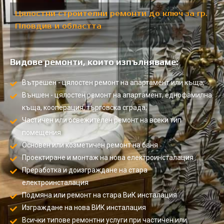
Цялостни строителни ремонти до ключ за гр.
Пловдив и областта
Видове ремонти, които изпълняваме:
Вътрешен - цялостен ремонт на апартамент или къща;
Външен - цялостен ремонт на апартамент, еднофамилна
къща, кооперация, търговска сграда;
Частичен или освежителен ремонт на всеки тип
помещения
Основен или козметичен ремонт на баня
Проектиране и монтаж на нова електроинсталация
Преработка и доизграждане на стара
електроинсталация
Подмяна или ремонт на стара ВиК инсталация
Изграждане на нова ВИК инсталация
Всички типове ремонтни услуги при частичен или