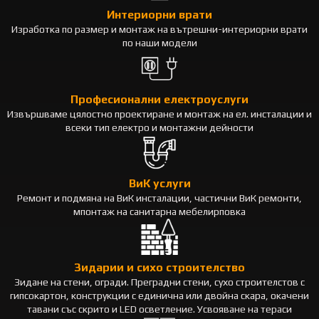
Интериорни врати
Изработка по размер и монтаж на вътрешни-интериорни врати
по наши модели
Професионални електроуслуги
Извършваме цялостно проектиране и монтаж на ел. инсталации и
всеки тип електро и монтажни дейности
ВиК услуги
Ремонт и подмяна на ВиК инсталации, частични ВиК ремонти,
мпонтаж на санитарна мебелирповка
Зидарии и сихо строителство
Зидане на стени, огради. Преградни стени, сухо строителстов с
гипсокартон, конструкции с единична или двойна скара, окачени
тавани със скрито и LED осветление. Усвояване на тераси