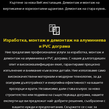
Къртене за нова ВиК инсталация. Демонтаж и монтаж на
вертикални и хоризонтални щрангове. Демонтаж на стара кухня..
Изработка, монтаж и демонтаж на алуминиева
и PVC дограма
Ние предлагаме професионални услуги за изработка, монтаж и
демонтаж на алуминиева и PVC дограма. С нашия дългогодишен
опит и висококвалифициран екип, гарантираме прецизно
изпълнение и внимание към всеки детайл. Ние използваме само
висококачествени материали и модерни технологии, за да
осигурим дълготрайност и енергийна ефективност на вашите
прозорци и врати. Независимо дали става въпрос за ново
строителство или подмяна на съществуваща дограма, нашите
експерти ще ви предложат най-добрите решения, съобразени с
вашите нужди и предпочитания. Свържете се с нас за