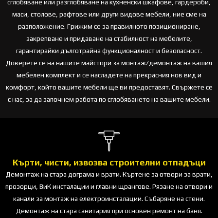
сглобяване или разглобяване на кухненски шкафове, гардероби,
маси, столове, рафтове или други видове мебели, ние сме на
разположение. Грижим се за правилното позициониране,
закрепване и придаване на стабилност на мебелите,
гарантирайки дълготрайна функционалност и безопасност.
Доверете се на нашите майстори за монтаж/демонтаж на вашия
мебелен комплект и се насладете на прекрасния нов вид и
комфорт, който вашите мебели ще ви предоставят. Свържете се
с нас, за да започнем работа по сглобяването на вашите мебели.
Кърти, чисти, извозва строителни отпадъци
Демонтаж на стара дограма и врати. Къртене за отвори за врати,
прозорци, ВиК инсталации и главни щрангове. Рязане на отвори и
канали за монтаж на електроинсталации. Събаряне на стени.
Демонтаж на стара санитария при основен ремонт на баня.