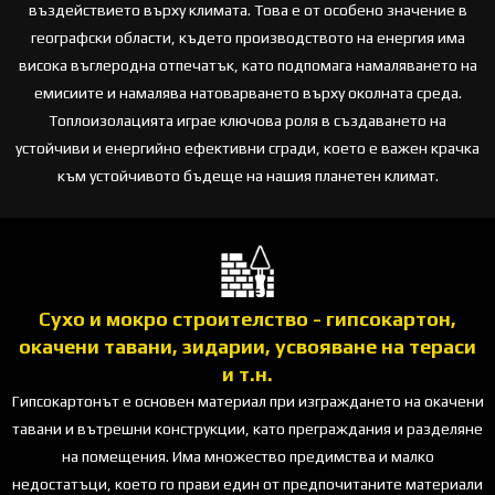
въздействието върху климата. Това е от особено значение в
географски области, където производството на енергия има
висока въглеродна отпечатък, като подпомага намаляването на
емисиите и намалява натоварването върху околната среда.
Топлоизолацията играе ключова роля в създаването на
устойчиви и енергийно ефективни сгради, което е важен крачка
към устойчивото бъдеще на нашия планетен климат.
Сухо и мокро строителство - гипсокартон,
окачени тавани, зидарии, усвояване на тераси
и т.н.
Гипсокартонът е основен материал при изграждането на окачени
тавани и вътрешни конструкции, като преграждания и разделяне
на помещения. Има множество предимства и малко
недостатъци, което го прави един от предпочитаните материали